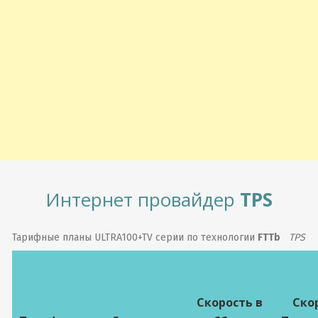
Интернет провайдер
TPS
Тарифные планы ULTRA100+TV серии по технологии
FTTb
TPS
Скорость в
Ско