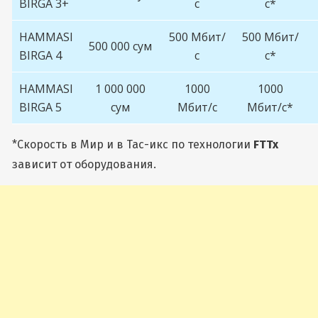
BIRGA 3+
с
с*
HAMMASI
500 Мбит/
500 Мбит/
500 000 сум
BIRGA 4
с
с*
HAMMASI
1 000 000
1000
1000
BIRGA 5
сум
Мбит/с
Мбит/с*
*Скорость в Мир и в Тас-икс по технологии
FTTx
зависит от оборудования.