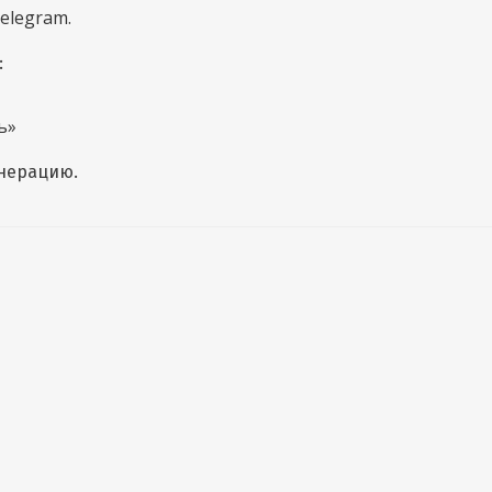
elegram.
:
ь»
енерацию.