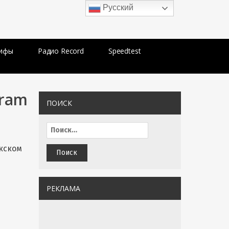
Русский
рифы
Радио Record
Speedtest
gram
ПОИСК
екском
РЕКЛАМА