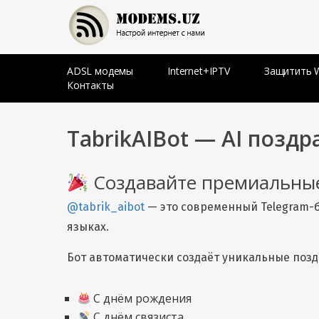
Skip
to
content
Настрой Интернет с нами
MODEMS.UZ
ADSL модемы
Internet+IPTV
Защитить W
Контакты
TabrikAIBot — AI позд
Создавайте премиальные
@tabrik_aibot
— это современный Telegram-б
языках.
Бот автоматически создаёт уникальные поз
С днём рождения
С днём связиста