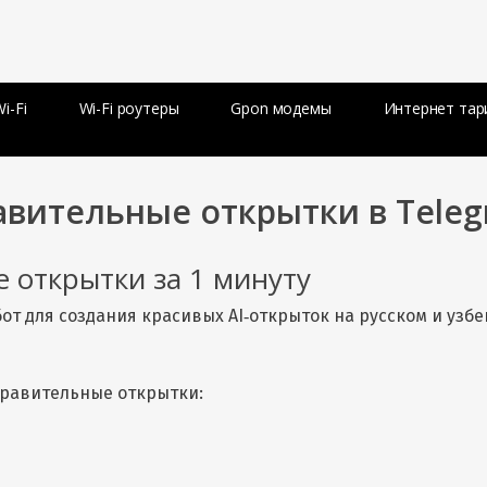
i-Fi
Wi-Fi роутеры
Gpon модемы
Интернет та
равительные открытки в Tele
 открытки за 1 минуту
от для создания красивых AI‑открыток на русском и узб
дравительные открытки: