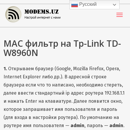
Skip
Русский
to
content
Настрой Интернет с нами
MODEMS.UZ
MAC фильтр на Tp-Link TD-
W8960N
1.
Открываем браузер (Google, Mozilla Firefox, Opera,
Internet Explorer либо др.). В адресной строке
браузера если что то написано, необходимо стереть,
далее ввести стандартный ip адрес роутера 192.168.1.1
и нажать Enter на клавиатуре. Далее появится окно,
которое запрашивает имя пользователя и пароль
(для входа в настройки роутера). По умолчанию на
роутере имя пользователя —
admin
, пароль —
admin
.