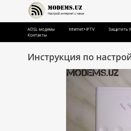
Skip
to
content
Настрой Интернет с нами
MODEMS.UZ
ADSL модемы
Internet+IPTV
Защитить W
Контакты
Инструкция по настро