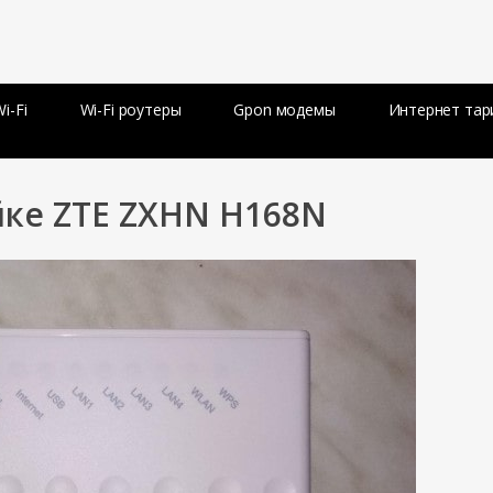
i-Fi
Wi-Fi роутеры
Gpon модемы
Интернет та
йке ZTE ZXHN H168N