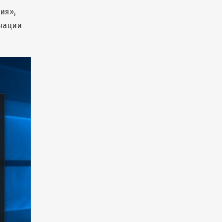
ия»,
инации