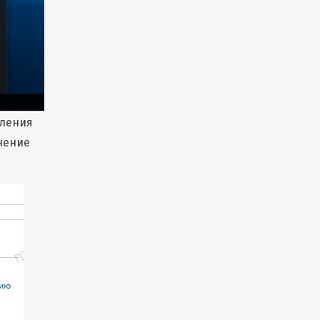
вления
нение