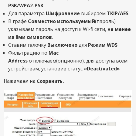
PSK/WPA2-PSK
Для параметра
Шифрование
выбираем
TKIP/AES
В графе
Совместно используемый
(пароль)
указываем пароль на доступ к Wi-fi сети,
не менее
из 8ми символов
.
Ставим галочку
Выключено
для
Режим WDS
Фильтрацию по
Mac
Address
отключаем(опционно), для доступа всем
устройствам, установив статус
«Deactivated»
Нажимаем на
Сохранить.