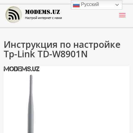
Skip
Русский
to
content
Настрой Интернет с нами
MODEMS.UZ
Инструкция по настройке
Tp-Link TD-W8901N