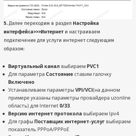
5.
Далее переходим в раздел
Настройка
интерфейса>>>Интернет
и настраиваем
подключение для услуги интернет следующим
образом:
Виртуальный канал
выбираем
PVC1
Для параметра
Состояние
ставим галочку
Включено
Устанавливаем параметры
VPI/VCI
(на данном
примере указаны параметры провайдера uzonline
область) для Internet
0/33
.
Версию интернет протокола
выбираем Ipv4
Для графы
Поставщик интернет-услуг
выбираем
показатель PPPoA/PPPoE