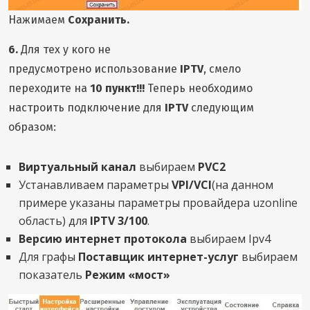
Нажимаем
Сохранить.
6.
Для тех у кого не
предусмотрено использование
IPTV
, смело
переходите на
10 пункт!!!
Теперь необходимо
настроить подключение для
IPTV
следующим
образом:
Виртуальный канал
выбираем
PVC2
Устанавливаем параметры
VPI/VCI
(на данном
примере указаны параметры провайдера uzonline
область) для
IPTV
3/100
.
Версию интернет протокола
выбираем Ipv4
Для графы
Поставщик интернет-услуг
выбираем
показатель
Режим «мост»