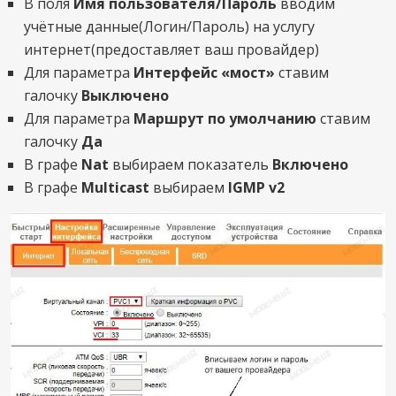
В поля
Имя пользователя/Пароль
вводим
учётные данные(Логин/Пароль) на услугу
интернет(предоставляет ваш провайдер)
Для параметра
Интерфейс «мост»
ставим
галочку
Выключено
Для параметра
Маршрут по умолчанию
ставим
галочку
Да
В графе
Nat
выбираем показатель
Включено
В графе
Multicast
выбираем
IGMP v2