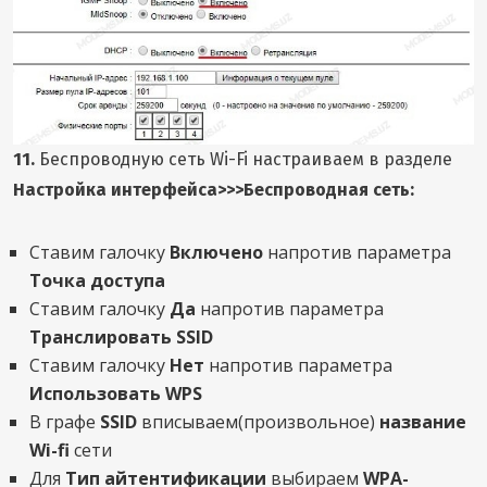
11.
Беспроводную сеть Wi-Fi настраиваем в разделе
Настройка интерфейса>>>Беспроводная сеть:
Ставим галочку
Включено
напротив параметра
Точка доступа
Ставим галочку
Да
напротив параметра
Транслировать SSID
Ставим галочку
Нет
напротив параметра
Использовать WPS
В графе
SSID
вписываем(произвольное)
название
Wi-fi
сети
Для
Тип айтентификации
выбираем
WPA-